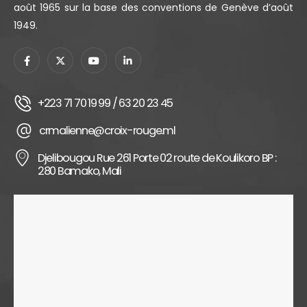
août 1965 sur la base des conventions de Genève d’août
1949.
+223 71 70 19 99 / 63 20 23 45
crmalienne@croix-rouge.ml
Djelibougou Rue 261 Porte 02 route de Koulikoro BP :
280 Bamako, Mali