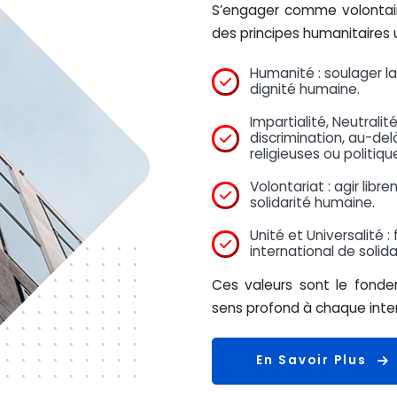
S’engager comme volontaire
des principes humanitaires u
Humanité : soulager la
dignité humaine.
Impartialité, Neutrali
discrimination, au-del
religieuses ou politiqu
Volontariat : agir libr
solidarité humaine.
Unité et Universalité :
international de solida
Ces valeurs sont le fonde
sens profond à chaque interv
En Savoir Plus