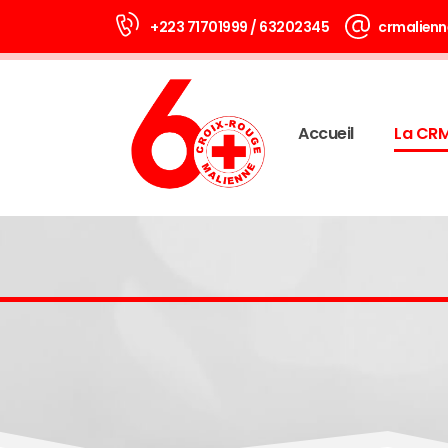
+223 71701999 / 63202345
crmalienn
Accueil
La CR