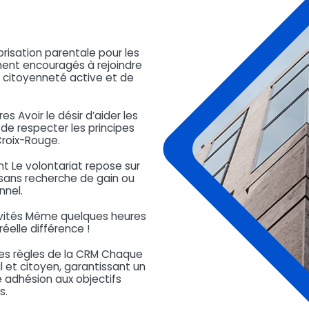
risation parentale pour les
ment encouragés à rejoindre
 citoyenneté active et de
s Avoir le désir d’aider les
de respecter les principes
roix-Rouge.
t Le volontariat repose sur
 sans recherche de gain ou
nnel.
tivités Même quelques heures
éelle différence !
les règles de la CRM Chaque
et citoyen, garantissant un
adhésion aux objectifs
s.