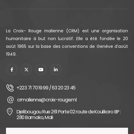
La Croix- Rouge malienne (CRM) est une organisation
humanitaire à but non lucratif. Elle a été fondée le 20
août 1965 sur la base des conventions de Genève d’août
1949.
+223 71 70 19 99 / 63 20 23 45
crmalienne@croix-rouge.ml
Djelibougou Rue 261 Porte 02 route de Koulikoro BP :
280 Bamako, Mali