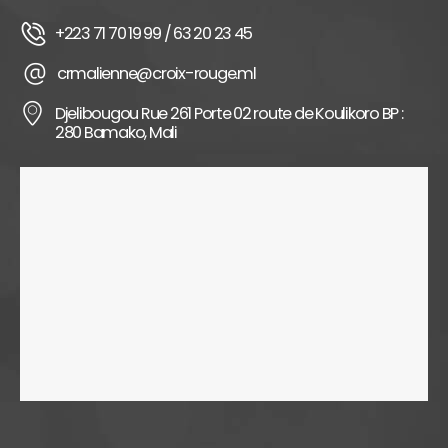
+223 71 70 19 99 / 63 20 23 45
crmalienne@croix-rouge.ml
Djelibougou Rue 261 Porte 02 route de Koulikoro BP :
280 Bamako, Mali