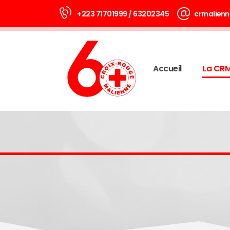
+223 71701999 / 63202345
crmalienn
Accueil
La CR