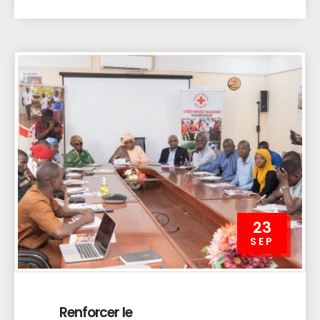
sensibilise et assure
la prise en charge de
154 enfants de 0 à 5
ans atteints
23
SEP
Renforcer le