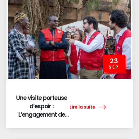
23
SEP
Une visite porteuse
d’espoir :
Lire la suite
L’engagement de
l’Espagne aux côtés
de la Croix-Rouge