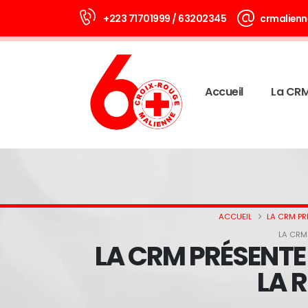
+223 71701999 / 63202345
crmalienn
Accueil
La CR
ACCUEIL
LA CRM PR
LA CRM
LA CRM PRÉSENTE
LA 