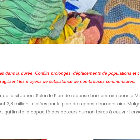
ais dans la durée. Conflits prolongés, déplacements de populations et 
t fragilisent les moyens de subsistance de nombreuses communautés.
 de la situation. Selon le Plan de réponse humanitaire pour le Ma
t 3,8 millions ciblées par le plan de réponse humanitaire. Malgr
t qui limite la capacité des acteurs humanitaires à couvrir l’en