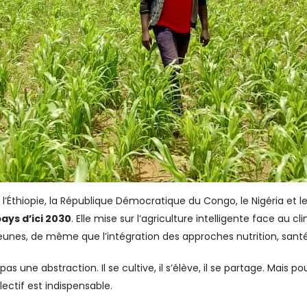
ya, l’Éthiopie, la République Démocratique du Congo, le Nigéria 
ays d’ici 2030
. Elle mise sur l’agriculture intelligente face au 
unes, de même que l’intégration des approches nutrition, santé 
pas une abstraction. Il se cultive, il s’élève, il se partage. Mai
ctif est indispensable.