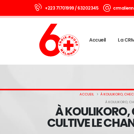
+223 71701999 / 63202345
crmalienn
Accueil
La CR
ACCUEIL
À KOULIKORO, CHEC
À KOULIKORO, C
À KOULIKORO,
CULTIVE LE CHA