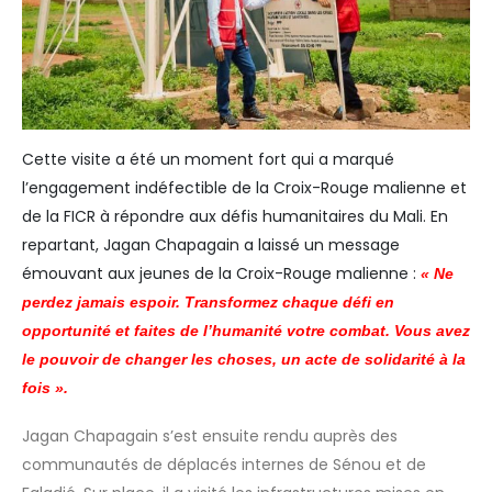
Cette visite a été un moment fort qui a marqué
l’engagement indéfectible de la Croix-Rouge malienne et
de la FICR à répondre aux défis humanitaires du Mali. En
repartant, Jagan Chapagain a laissé un message
émouvant aux jeunes de la Croix-Rouge malienne :
« Ne
perdez jamais espoir. Transformez chaque défi en
opportunité et faites de l’humanité votre combat. Vous avez
le pouvoir de changer les choses, un acte de solidarité à la
fois ».
Jagan Chapagain s’est ensuite rendu auprès des
communautés de déplacés internes de Sénou et de