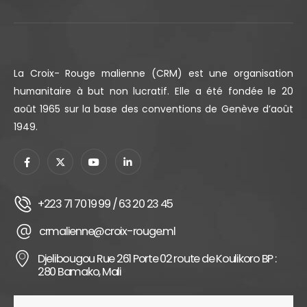
La Croix- Rouge malienne (CRM) est une organisation
humanitaire à but non lucratif. Elle a été fondée le 20
août 1965 sur la base des conventions de Genève d’août
1949.
+223 71 70 19 99 / 63 20 23 45
crmalienne@croix-rouge.ml
Djelibougou Rue 261 Porte 02 route de Koulikoro BP :
280 Bamako, Mali