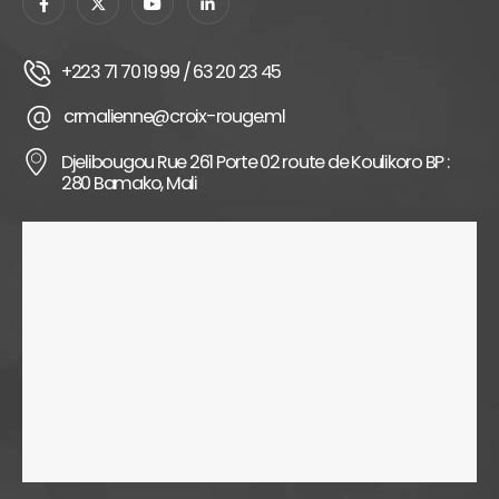
+223 71 70 19 99 / 63 20 23 45
crmalienne@croix-rouge.ml
Djelibougou Rue 261 Porte 02 route de Koulikoro BP :
280 Bamako, Mali